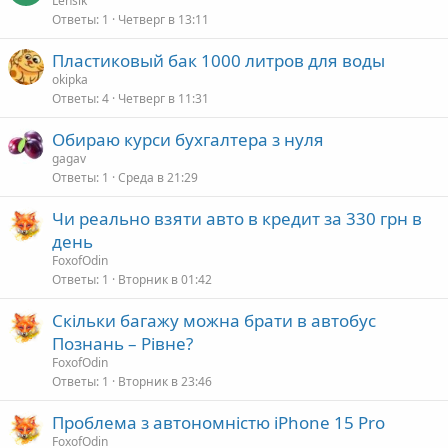
Lensik
Ответы
1
Четверг в 13:11
Пластиковый бак 1000 литров для воды
okipka
Ответы
4
Четверг в 11:31
Обираю курси бухгалтера з нуля
gagav
Ответы
1
Среда в 21:29
Чи реально взяти авто в кредит за 330 грн в
день
FoxofOdin
Ответы
1
Вторник в 01:42
Скільки багажу можна брати в автобус
Познань – Рівне?
FoxofOdin
Ответы
1
Вторник в 23:46
Проблема з автономністю iPhone 15 Pro
FoxofOdin