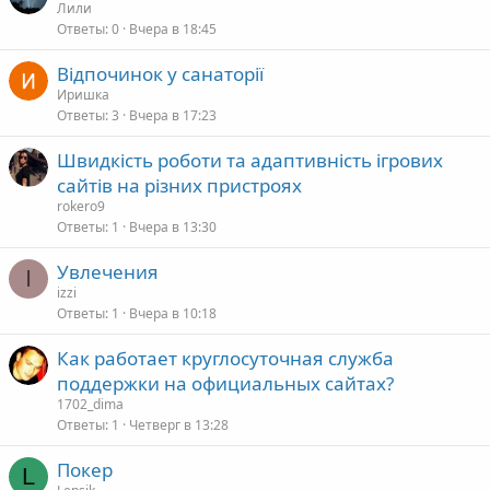
Лили
Ответы
0
Вчера в 18:45
Відпочинок у санаторії
Иришка
Ответы
3
Вчера в 17:23
Швидкість роботи та адаптивність ігрових
сайтів на різних пристроях
rokero9
Ответы
1
Вчера в 13:30
Увлечения
I
izzi
Ответы
1
Вчера в 10:18
Как работает круглосуточная служба
поддержки на официальных сайтах?
1702_dima
Ответы
1
Четверг в 13:28
Покер
L