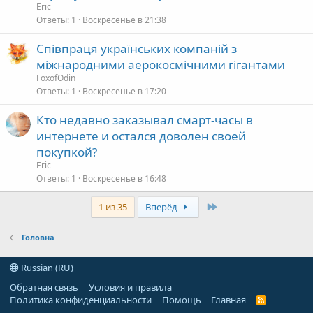
Eric
Ответы
1
Воскресенье в 21:38
Співпраця українських компаній з
міжнародними аерокосмічними гігантами
FoxofOdin
Ответы
1
Воскресенье в 17:20
Кто недавно заказывал смарт-часы в
интернете и остался доволен своей
покупкой?
Eric
Ответы
1
Воскресенье в 16:48
Last
1 из 35
Вперёд
Головна
Russian (RU)
Обратная связь
Условия и правила
Политика конфиденциальности
Помощь
Главная
R
S