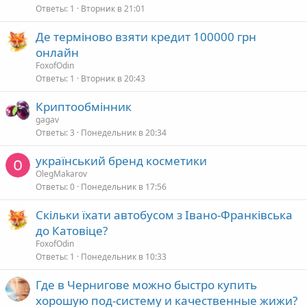
Ответы
1
Вторник в 21:01
Де терміново взяти кредит 100000 грн
онлайн
FoxofOdin
Ответы
1
Вторник в 20:43
Криптообмінник
gagav
Ответы
3
Понедельник в 20:34
український бренд косметики
OlegMakarov
Ответы
0
Понедельник в 17:56
Скільки їхати автобусом з Івано-Франківська
до Катовіце?
FoxofOdin
Ответы
1
Понедельник в 10:33
Где в Чернигове можно быстро купить
хорошую под-систему и качественные жижи?