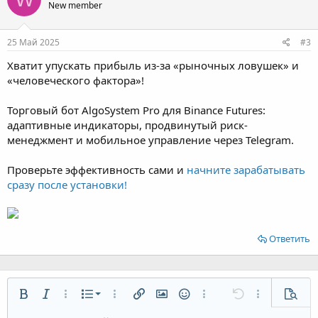
New member
25 Май 2025
#3
Хватит упускать прибыль из-за «рыночных ловушек» и
«человеческого фактора»!
Торговый бот AlgoSystem Pro для Binance Futures:
адаптивные индикаторы, продвинутый риск-
менеджмент и мобильное управление через Telegram.
Проверьте эффективность сами и
начните зарабатывать
сразу после установки!
Ответить
Нумерованный список
Жирный
Курсив
Дополнительно...
Список
Дополнительно...
Вставить ссылку
Вставить изображение
Смайлы
Дополнительно...
Отменить
Дополнительн
Предп