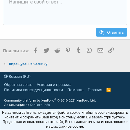
Маркированный список
Напишите свой ответ...
По левому краю
9
Обычный
Сохранить черновик
Arial
Размер шрифта
Выравнивание
Цитата
Повторить
Медиа
Переключить режим работы редактора
Цвет текста
Формат параграфа
Вставить таблицу
Удалить форматирование
Шрифт
Вставить горизонтальную линию
Черновики
Зачёркнутый
Спойлер
Подчёркнутый
Код
Однострочный код
Однострочный спойлер
Увеличить отступ
10
Удалить черновик
По центру
Заголовок 1
Book Antiqua
Уменьшить отступ
12
Courier New
По правому краю
Заголовок 2
15
Georgia
Выравнивание текста
Ответить
Заголовок 3
18
Tahoma
22
Times New Roman
Facebook
Twitter
Reddit
Pinterest
Tumblr
WhatsApp
Электронна
Ссылка
Поделиться:
26
Trebuchet MS
Verdana
Вирощування часнику
Russian (RU)
Обратная связь
Условия и правила
Политика конфиденциальности
Помощь
Главная
R
S
S
®
Community platform by XenForo
© 2010-2021 XenForo Ltd.
Локализация от
XenForo.Info
На данном сайте используются файлы cookie, чтобы персонализировать
контент и сохранить Ваш вход в систему, если Вы зарегистрируетесь.
Продолжая использовать этот сайт, Вы соглашаетесь на использование
наших файлов cookie.