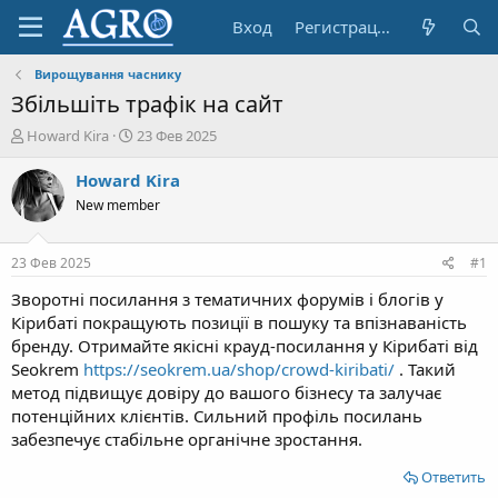
Вход
Регистрация
Вирощування часнику
Збільшіть трафік на сайт
А
Д
Howard Kira
23 Фев 2025
в
а
т
т
Howard Kira
о
а
New member
р
н
т
а
е
ч
23 Фев 2025
#1
м
а
ы
л
Зворотні посилання з тематичних форумів і блогів у
а
Кірибаті покращують позиції в пошуку та впізнаваність
бренду. Отримайте якісні крауд-посилання у Кірибаті від
Seokrem
https://seokrem.ua/shop/crowd-kiribati/
. Такий
метод підвищує довіру до вашого бізнесу та залучає
потенційних клієнтів. Сильний профіль посилань
забезпечує стабільне органічне зростання.
Ответить