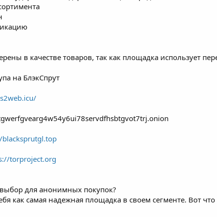
сортимента
н
фикацию
ерены в качестве товаров, так как площадка использует п
упа на БлэкСпрут
bs2web.icu/
tgwerfgvearg4w54y6ui78servdfhsbtgvot7trj.onion
//blacksprutgl.top
s://torproject.org
 выбор для анонимных покупок?
бя как самая надежная площадка в своем сегменте. Вот что 