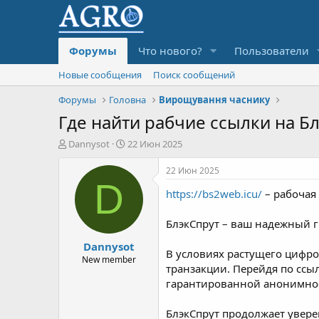
Форумы
Что нового?
Пользователи
Новые сообщения
Поиск сообщений
Форумы
Головна
Вирощування часнику
Где найти рабчие ссылки на Бл
А
Д
Dannysot
22 Июн 2025
в
а
т
т
22 Июн 2025
о
а
D
https://bs2web.icu/
– рабочая 
р
н
т
а
е
ч
БлэкСпрут – ваш надежный 
м
а
Dannysot
ы
л
В условиях растущего цифр
а
New member
транзакции. Перейдя по ссы
гарантированной анонимно
БлэкСпрут продолжает увере