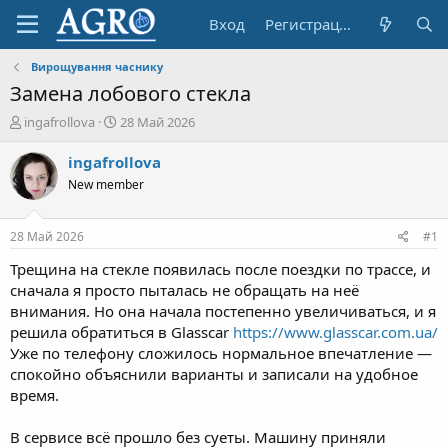
Вход
Регистрация
Вирощування часнику
Замена лобового стекла
А
Д
ingafrollova
28 Май 2026
в
а
т
т
ingafrollova
о
а
New member
р
н
т
а
е
ч
28 Май 2026
#1
м
а
ы
л
Трещина на стекле появилась после поездки по трассе, и
а
сначала я просто пыталась не обращать на неё
внимания. Но она начала постепенно увеличиваться, и я
решила обратиться в Glasscar
httрs://www.glasscar.com.ua/
Уже по телефону сложилось нормальное впечатление —
спокойно объяснили варианты и записали на удобное
время.
В сервисе всё прошло без суеты. Машину приняли