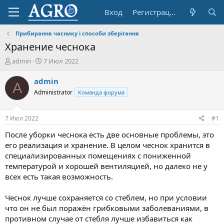
Вход
Регистрация
Прибирання часнику і способи зберігання
Хранение чеснока
А
Д
admin
7 Июл 2022
в
а
т
т
admin
A
о
а
Administrator
Команда форума
р
н
т
а
е
ч
7 Июл 2022
#1
м
а
ы
л
После уборки чеснока есть две основные проблемы, это
а
его реализация и хранение. В целом чеснок хранится в
специализированных помещениях с пониженной
температурой и хорошей вентиляцией, но далеко не у
всех есть такая возможность.
Чеснок лучше сохраняется со стеблем, но при условии
что он не был поражён грибковыми заболеваниями, в
противном случае от стебля лучше избавиться как