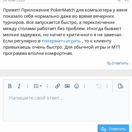
28 Май 2026
#2
Привет! Приложение PokerMatch для компьютера у меня
показало себя нормально даже во время вечерних
турниров. Всё запускается быстро, а переключение
между столами работает без проблем. Иногда бывают
мелкие задержки, но ничего критичного я не замечал.
Если регулярно в
покерматч играть
, то к клиенту
привыкаешь очень быстро. Для обычной игры и МТТ
программа вполне комфортная.
Ответить
Нумерованный список
Жирный
Курсив
Дополнительно...
Список
Дополнительно...
Вставить ссылку
Вставить изображение
Смайлы
Дополнительно...
Отменить
Дополнительн
Предп
Маркированный список
Напишите свой ответ...
По левому краю
9
Обычный
Сохранить черновик
Arial
Размер шрифта
Выравнивание
Цитата
Повторить
Медиа
Переключить режим работы редактора
Цвет текста
Формат параграфа
Вставить таблицу
Удалить форматирование
Шрифт
Вставить горизонтальную линию
Черновики
Зачёркнутый
Спойлер
Подчёркнутый
Код
Однострочный код
Однострочный спойлер
Увеличить отступ
10
Удалить черновик
По центру
Заголовок 1
Book Antiqua
Уменьшить отступ
12
Courier New
По правому краю
Заголовок 2
15
Georgia
Выравнивание текста
Ответить
Заголовок 3