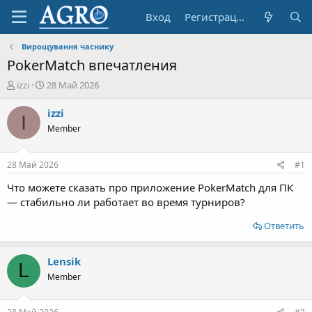
Вход
Регистрация
Вирощування часнику
PokerMatch впечатления
А
Д
izzi
28 Май 2026
в
а
т
т
izzi
I
о
а
Member
р
н
т
а
е
ч
28 Май 2026
#1
м
а
ы
л
Что можете сказать про приложение PokerMatch для ПК
а
— стабильно ли работает во время турниров?
Ответить
Lensik
L
Member