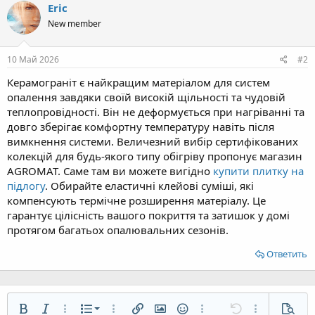
Eric
New member
10 Май 2026
#2
Керамограніт є найкращим матеріалом для систем
опалення завдяки своїй високій щільності та чудовій
теплопровідності. Він не деформується при нагріванні та
довго зберігає комфортну температуру навіть після
вимкнення системи. Величезний вибір сертифікованих
колекцій для будь-якого типу обігріву пропонує магазин
AGROMAT. Саме там ви можете вигідно
купити плитку на
підлогу
. Обирайте еластичні клейові суміші, які
компенсують термічне розширення матеріалу. Це
гарантує цілісність вашого покриття та затишок у домі
протягом багатьох опалювальних сезонів.
Ответить
Нумерованный список
Жирный
Курсив
Дополнительно...
Список
Дополнительно...
Вставить ссылку
Вставить изображение
Смайлы
Дополнительно...
Отменить
Дополнительн
Предп