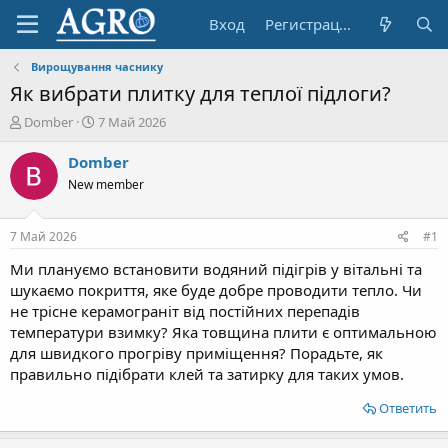
Вход
Регистрация
Вирощування часнику
Як вибрати плитку для теплої підлоги?
А
Д
Domber
7 Май 2026
в
а
т
т
Domber
о
а
New member
р
н
т
а
е
ч
7 Май 2026
#1
м
а
ы
л
Ми плануємо встановити водяний підігрів у вітальні та
а
шукаємо покриття, яке буде добре проводити тепло. Чи
не трісне керамограніт від постійних перепадів
температури взимку? Яка товщина плити є оптимальною
для швидкого прогріву приміщення? Порадьте, як
правильно підібрати клей та затирку для таких умов.
Ответить