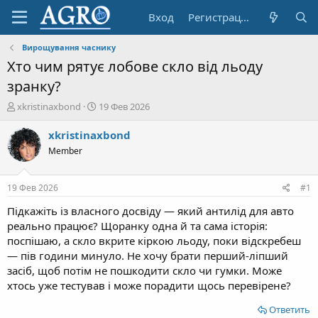
Вход
Регистрация
Вирощування часнику
Хто чим рятує лобове скло від льоду
зранку?
А
Д
xkristinaxbond
19 Фев 2026
в
а
т
т
xkristinaxbond
о
а
Member
р
н
т
а
е
ч
19 Фев 2026
#1
м
а
ы
л
Підкажіть із власного досвіду — який антилід для авто
а
реально працює? Щоранку одна й та сама історія:
поспішаю, а скло вкрите кіркою льоду, поки відскребеш
— пів години минуло. Не хочу брати перший-ліпший
засіб, щоб потім не пошкодити скло чи гумки. Може
хтось уже тестував і може порадити щось перевірене?
Ответить