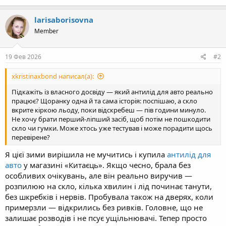
larisaborisovna
Member
19 Фев 2026
#2
xkristinaxbond написал(а):
Підкажіть із власного досвіду — який антилід для авто реально
працює? Щоранку одна й та сама історія: поспішаю, а скло
вкрите кіркою льоду, поки відскребеш — пів години минуло.
Не хочу брати перший-ліпший засіб, щоб потім не пошкодити
скло чи гумки. Може хтось уже тестував і може порадити щось
перевірене?
Я цієї зими вирішила не мучитись і купила
антилід для
авто
у магазині «Китаєць». Якщо чесно, брала без
особливих очікувань, але він реально виручив —
розпилюю на скло, кілька хвилин і лід починає танути,
без шкребків і нервів. Пробувала також на дверях, коли
примерзли — відкрились без ривків. Головне, що не
залишає розводів і не псує ущільнювачі. Тепер просто