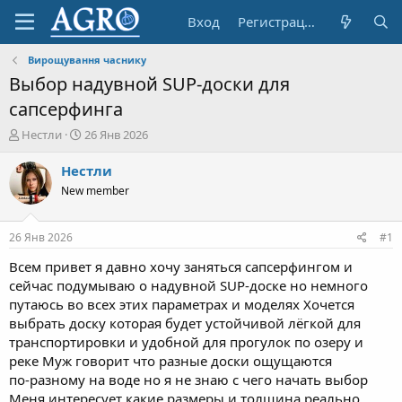
Вход
Регистрация
Вирощування часнику
Выбор надувной SUP‑доски для
сапсерфинга
А
Д
Нестли
26 Янв 2026
в
а
т
т
Нестли
о
а
New member
р
н
т
а
е
ч
26 Янв 2026
#1
м
а
ы
л
Всем привет я давно хочу заняться сапсерфингом и
а
сейчас подумываю о надувной SUP‑доске но немного
путаюсь во всех этих параметрах и моделях Хочется
выбрать доску которая будет устойчивой лёгкой для
транспортировки и удобной для прогулок по озеру и
реке Муж говорит что разные доски ощущаются
по‑разному на воде но я не знаю с чего начать выбор
Меня интересует какие размеры и толщина реально