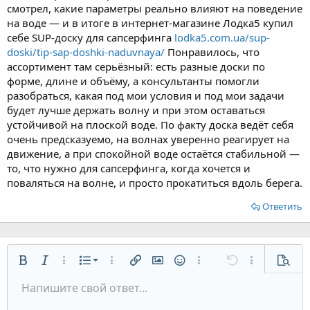
смотрел, какие параметры реально влияют на поведение
на воде — и в итоге в интернет‑магазине Лодка5 купил
себе SUP‑доску для сапсерфинга
lodka5.com.ua/sup-
doski/tip-sap-doshki-naduvnaya/
Понравилось, что
ассортимент там серьёзный: есть разные доски по
форме, длине и объёму, а консультанты помогли
разобраться, какая под мои условия и под мои задачи
будет лучше держать волну и при этом оставаться
устойчивой на плоской воде. По факту доска ведёт себя
очень предсказуемо, на волнах уверенно реагирует на
движение, а при спокойной воде остаётся стабильной —
то, что нужно для сапсерфинга, когда хочется и
поваляться на волне, и просто прокатиться вдоль берега.
Ответить
Нумерованный список
Жирный
Курсив
Дополнительно...
Список
Дополнительно...
Вставить ссылку
Вставить изображение
Смайлы
Дополнительно...
Отменить
Дополнительн
Предп
Маркированный список
Напишите свой ответ...
По левому краю
9
Обычный
Сохранить черновик
Arial
Размер шрифта
Выравнивание
Цитата
Повторить
Медиа
Переключить режим работы редактора
Цвет текста
Формат параграфа
Вставить таблицу
Удалить форматирование
Шрифт
Вставить горизонтальную линию
Черновики
Зачёркнутый
Спойлер
Подчёркнутый
Код
Однострочный код
Однострочный спойлер
Увеличить отступ