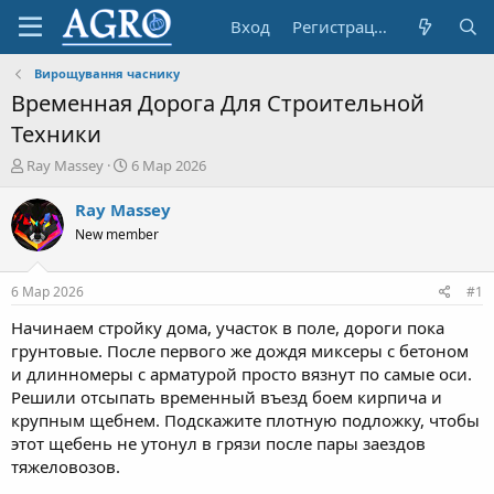
Вход
Регистрация
Вирощування часнику
Временная Дорога Для Строительной
Техники
А
Д
Ray Massey
6 Мар 2026
в
а
т
т
Ray Massey
о
а
New member
р
н
т
а
е
ч
6 Мар 2026
#1
м
а
ы
л
Начинаем стройку дома, участок в поле, дороги пока
а
грунтовые. После первого же дождя миксеры с бетоном
и длинномеры с арматурой просто вязнут по самые оси.
Решили отсыпать временный въезд боем кирпича и
крупным щебнем. Подскажите плотную подложку, чтобы
этот щебень не утонул в грязи после пары заездов
тяжеловозов.