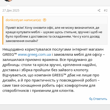
27 Дек 2025
#2
donkostyan написал(а):
Привіт всім! Хочу оновити офіс, але не можу визначитися, де
краще купувати меблі – шукаю щось стильне, зручне і щоб не
було проблем з доставкою та складанням. Чи є у кого досвід
замовлення онлайн?
Нещодавно користувалася послугами інтернет магазин
GREEG™
www.greeg.com.ua
і замовляла меблі для офісу –
залишилася приємно вражена. Все продумано до
дрібниць: столи та крісла зручні, кріплення надійні,
доставка і збірка пройшли без зайвого клопоту.
Відчувається, що компанія GREEG™ дбає не лише про
дизайн, а й про практичність у повсякденній роботі –
саме таке оснащення робить офіс комфортним для
співробітників і приємним для клієнтів.
Ответить