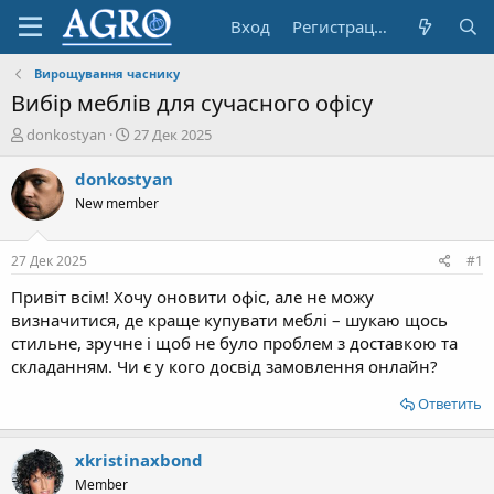
Вход
Регистрация
Вирощування часнику
Вибір меблів для сучасного офісу
А
Д
donkostyan
27 Дек 2025
в
а
т
т
donkostyan
о
а
New member
р
н
т
а
е
ч
27 Дек 2025
#1
м
а
ы
л
Привіт всім! Хочу оновити офіс, але не можу
а
визначитися, де краще купувати меблі – шукаю щось
стильне, зручне і щоб не було проблем з доставкою та
складанням. Чи є у кого досвід замовлення онлайн?
Ответить
xkristinaxbond
Member