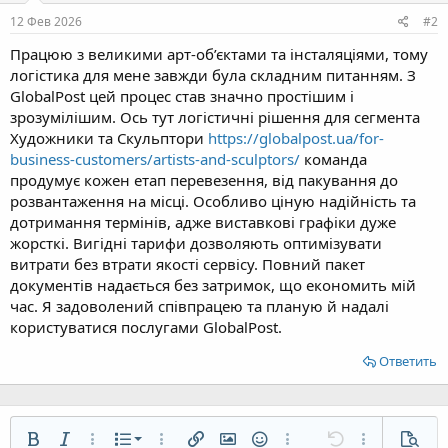
12 Фев 2026
#2
Працюю з великими арт-об’єктами та інсталяціями, тому
логістика для мене завжди була складним питанням. З
GlobalPost цей процес став значно простішим і
зрозумілішим. Ось тут логістичні рішення для сегмента
Художники та Скульптори
https://glоbalpost.uа/for-
business-custоmers/аrtists-and-sculptоrs/
команда
продумує кожен етап перевезення, від пакування до
розвантаження на місці. Особливо ціную надійність та
дотримання термінів, адже виставкові графіки дуже
жорсткі. Вигідні тарифи дозволяють оптимізувати
витрати без втрати якості сервісу. Повний пакет
документів надається без затримок, що економить мій
час. Я задоволений співпрацею та планую й надалі
користуватися послугами GlobalPost.
Ответить
Нумерованный список
Жирный
Курсив
Дополнительно...
Список
Дополнительно...
Вставить ссылку
Вставить изображение
Смайлы
Дополнительно...
Отменить
Дополнительн
Предп