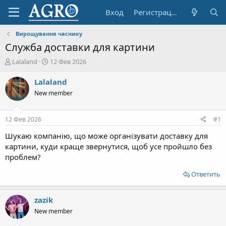
Вход
Регистрация
Вирощування часнику
Служба доставки для картини
А
Д
Lalaland
12 Фев 2026
в
а
т
т
Lalaland
о
а
New member
р
н
т
а
е
ч
12 Фев 2026
#1
м
а
ы
л
Шукаю компанію, що може організувати доставку для
а
картини, куди краще звернутися, щоб усе пройшло без
проблем?
Ответить
zazik
New member