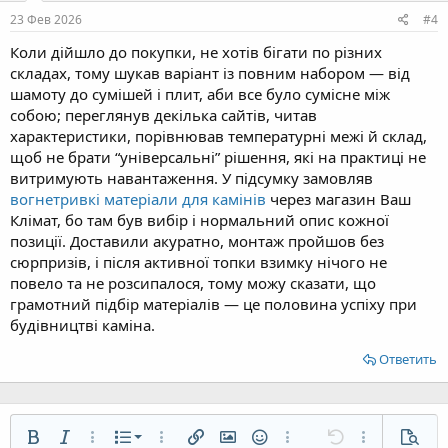
23 Фев 2026
#4
Коли дійшло до покупки, не хотів бігати по різних
складах, тому шукав варіант із повним набором — від
шамоту до сумішей і плит, аби все було сумісне між
собою; переглянув декілька сайтів, читав
характеристики, порівнював температурні межі й склад,
щоб не брати “універсальні” рішення, які на практиці не
витримують навантаження. У підсумку замовляв
вогнетривкі матеріали для камінів
через магазин Ваш
Клімат, бо там був вибір і нормальний опис кожної
позиції. Доставили акуратно, монтаж пройшов без
сюрпризів, і після активної топки взимку нічого не
повело та не розсипалося, тому можу сказати, що
грамотний підбір матеріалів — це половина успіху при
будівництві каміна.
Ответить
Нумерованный список
Жирный
Курсив
Дополнительно...
Список
Дополнительно...
Вставить ссылку
Вставить изображение
Смайлы
Дополнительно...
Отменить
Дополнительн
Предп