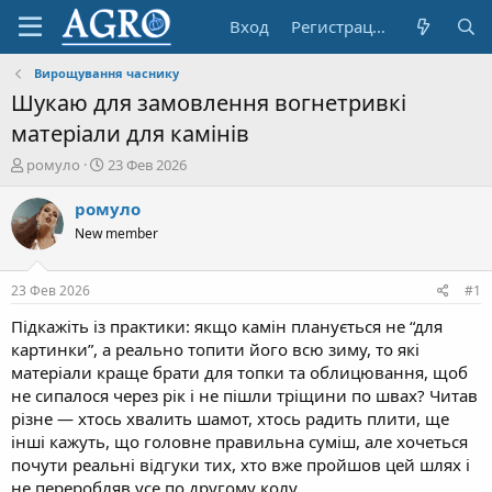
Вход
Регистрация
Вирощування часнику
Шукаю для замовлення вогнетривкі
матеріали для камінів
А
Д
ромуло
23 Фев 2026
в
а
т
т
ромуло
о
а
New member
р
н
т
а
е
ч
23 Фев 2026
#1
м
а
ы
л
Підкажіть із практики: якщо камін планується не “для
а
картинки”, а реально топити його всю зиму, то які
матеріали краще брати для топки та облицювання, щоб
не сипалося через рік і не пішли тріщини по швах? Читав
різне — хтось хвалить шамот, хтось радить плити, ще
інші кажуть, що головне правильна суміш, але хочеться
почути реальні відгуки тих, хто вже пройшов цей шлях і
не переробляв усе по другому колу.