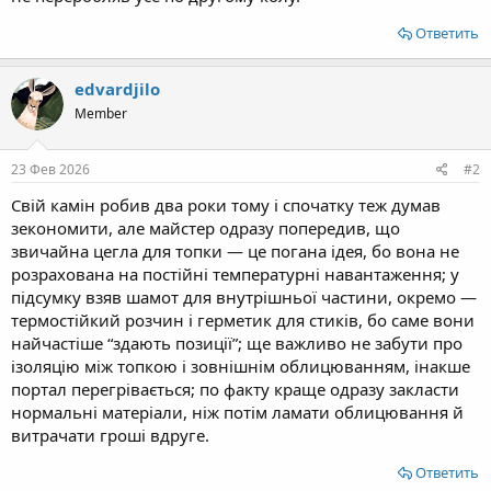
Ответить
edvardjilо
Member
23 Фев 2026
#2
Свій камін робив два роки тому і спочатку теж думав
зекономити, але майстер одразу попередив, що
звичайна цегла для топки — це погана ідея, бо вона не
розрахована на постійні температурні навантаження; у
підсумку взяв шамот для внутрішньої частини, окремо —
термостійкий розчин і герметик для стиків, бо саме вони
найчастіше “здають позиції”; ще важливо не забути про
ізоляцію між топкою і зовнішнім облицюванням, інакше
портал перегрівається; по факту краще одразу закласти
нормальні матеріали, ніж потім ламати облицювання й
витрачати гроші вдруге.
Ответить