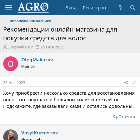
Вход
Регистрация
Вирощування часнику
Рекомендации онлайн-магазина для
покупки средств для волос
А
Д
OlegMakarov
25 Ноя 2025
в
а
т
т
OlegMakarov
о
а
Member
р
н
т
а
е
ч
25 Ноя 2025
#1
м
а
ы
л
Хочу приобрести несколько средств для восстановления
а
волос, но запутался в большом количестве сайтов.
Подскажите, где заказывали сами и остались довольны.
Ответить
VasylKuznetsov
New member