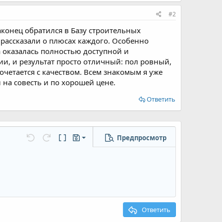
#2
конец обратился в Базу строительных
 рассказали о плюсах каждого. Особенно
а оказалась полностью доступной и
и, и результат просто отличный: пол ровный,
очетается с качеством. Всем знакомым я уже
 на совесть и по хорошей цене.
Ответить
Предпросмотр
Сохранить черновик
...
Отменить
Повторить
Переключить режим работы редактора
Черновики
Удалить черновик
Ответить