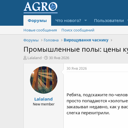
Форумы
Что нового?
Пользователи
Новые сообщения
Поиск сообщений
Форумы
Головна
Вирощування часнику
Промышленные полы: цены кус
А
Д
Lalaland
30 Янв 2026
в
а
т
т
30 Янв 2026
о
а
р
н
т
а
е
ч
м
а
Ребята, подскажите по-чело
Lalaland
ы
л
просто попадаются «золотые»
а
New member
заказывал недавно, как у в
слегка перехитрили.