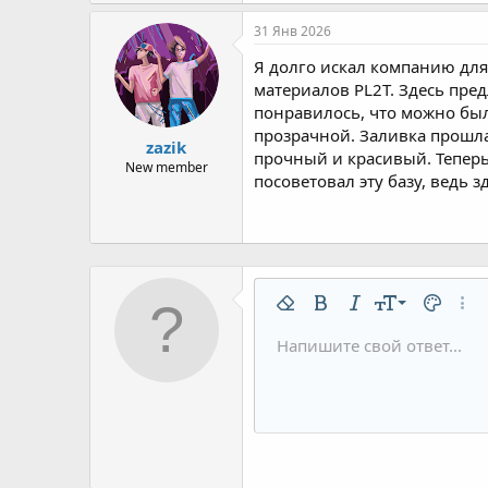
31 Янв 2026
Я долго искал компанию для
материалов PL2T. Здесь пре
понравилось, что можно был
прозрачной. Заливка прошла
zazik
прочный и красивый. Теперь
New member
посоветовал эту базу, ведь 
9
Удалить форматирование
Жирный
Курсив
Размер шрифт
Цвет тек
Допо
10
Напишите свой ответ...
Arial
Шрифт
Вставить горизонтальную 
Спойлер
Зачёркнутый
Код
Подчёркнутый
Однострочны
Одностр
12
Book Antiqua
15
Courier New
18
Georgia
22
Tahoma