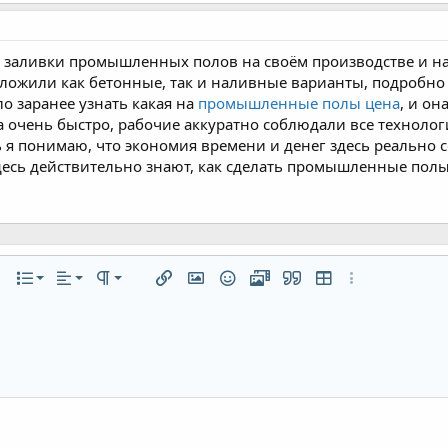
 заливки промышленных полов на своём производстве и на
дложили как бетонные, так и наливные варианты, подробно
о заранее узнать какая на
промышленные полы цена
, и он
 очень быстро, рабочие аккуратно соблюдали все технологи
 я понимаю, что экономия времени и денег здесь реально с
здесь действительно знают, как сделать промышленные полы
По левому краю
Обычный
Нумерованный список
а
ста
лнительно...
Список
Выравнивание
Формат параграфа
Вставить ссылку
Вставить изображение
Смайлы
Медиа
Цитата
Вставить таблицу
Дополнительно
По центру
Заголовок 1
Маркированный список
линию
й код
очный спойлер
По правому краю
Увеличить отступ
Заголовок 2
Выравнивание текста
Уменьшить отступ
Заголовок 3