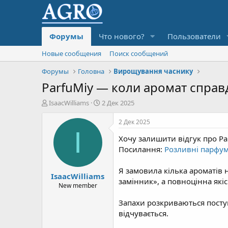
Форумы
Что нового?
Пользователи
Новые сообщения
Поиск сообщений
Форумы
Головна
Вирощування часнику
ParfuMiy — коли аромат справд
А
Д
IsaacWilliams
2 Дек 2025
в
а
т
т
2 Дек 2025
о
а
I
Хочу залишити відгук про Pa
р
н
т
а
Посилання:
Розливні парфуми 
е
ч
м
а
Я замовила кілька ароматів 
IsaacWilliams
ы
л
замінник», а повноцінна які
а
New member
Запахи розкриваються поступ
відчувається.