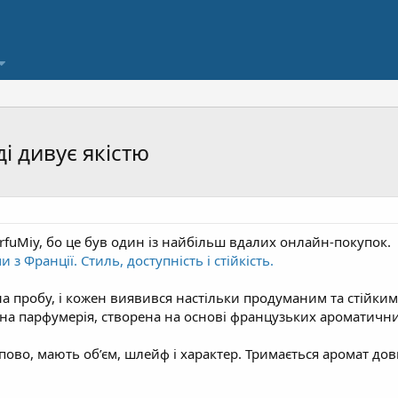
і дивує якістю
rfuMiy, бо це був один із найбільш вдалих онлайн-покупок.
з Франції. Стиль, доступність і стійкість.
на пробу, і кожен виявився настільки продуманим та стійки
сна парфумерія, створена на основі французьких ароматични
ово, мають об’єм, шлейф і характер. Тримається аромат дов