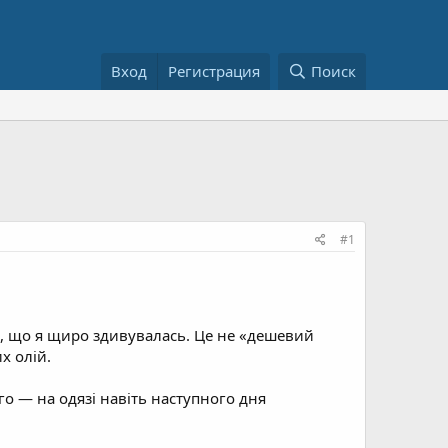
Вход
Регистрация
Поиск
#1
м, що я щиро здивувалась. Це не «дешевий
х олій.
го — на одязі навіть наступного дня