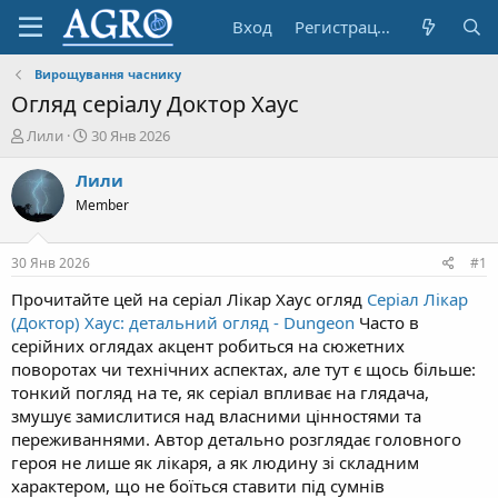
Вход
Регистрация
Вирощування часнику
Огляд серіалу Доктор Хаус
А
Д
Лили
30 Янв 2026
в
а
т
т
Лили
о
а
Member
р
н
т
а
е
ч
30 Янв 2026
#1
м
а
ы
л
Прочитайте цей на серіал Лікар Хаус огляд
Серіал Лікар
а
(Доктор) Хаус: детальний огляд - Dungeon
Часто в
серійних оглядах акцент робиться на сюжетних
поворотах чи технічних аспектах, але тут є щось більше:
тонкий погляд на те, як серіал впливає на глядача,
змушує замислитися над власними цінностями та
переживаннями. Автор детально розглядає головного
героя не лише як лікаря, а як людину зі складним
характером, що не боїться ставити під сумнів