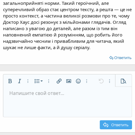
загальноприйняті норми. Такий героїчний, але
суперечливий образ стає центром тексту, а решта — це не
просто контекст, а частина великої розмови про те, чому
Доктор Хаус досі резонує з мільйонами глядачів. Огляд
написано з увагою до деталей, але разом із тим він
наповнений емпатією й розумінням, що робить його
надзвичайно чесним і привабливим для читача, який
шукає не лише факти, а й душу серіалу.
Ответить
Нумерованный список
Жирный
Курсив
Дополнительно...
Список
Дополнительно...
Вставить ссылку
Вставить изображение
Смайлы
Дополнительно...
Отменить
Дополнительн
Предп
Маркированный список
Напишите свой ответ...
По левому краю
9
Обычный
Сохранить черновик
Arial
Размер шрифта
Выравнивание
Цитата
Повторить
Медиа
Переключить режим работы редактора
Цвет текста
Формат параграфа
Вставить таблицу
Удалить форматирование
Шрифт
Вставить горизонтальную линию
Черновики
Зачёркнутый
Спойлер
Подчёркнутый
Код
Однострочный код
Однострочный спойлер
Увеличить отступ
10
Удалить черновик
По центру
Заголовок 1
Book Antiqua
Уменьшить отступ
12
Courier New
По правому краю
Заголовок 2
15
Georgia
Выравнивание текста
Ответить
Заголовок 3
18
Tahoma