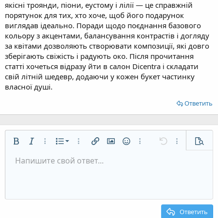
якісні троянди, піони, еустому і лілії — це справжній
порятунок для тих, хто хоче, щоб його подарунок
виглядав ідеально. Поради щодо поєднання базового
кольору з акцентами, балансування контрастів і догляду
за квітами дозволяють створювати композиції, які довго
зберігають свіжість і радують око. Після прочитання
статті хочеться відразу йти в салон Dicentra і складати
свій літній шедевр, додаючи у кожен букет частинку
власної душі.
Ответить
Нумерованный список
Жирный
Курсив
Дополнительно...
Список
Дополнительно...
Вставить ссылку
Вставить изображение
Смайлы
Дополнительно...
Отменить
Дополнительн
Предп
Маркированный список
Напишите свой ответ...
По левому краю
9
Обычный
Сохранить черновик
Arial
Размер шрифта
Выравнивание
Цитата
Повторить
Медиа
Переключить режим работы редактора
Цвет текста
Формат параграфа
Вставить таблицу
Удалить форматирование
Шрифт
Вставить горизонтальную линию
Черновики
Зачёркнутый
Спойлер
Подчёркнутый
Код
Однострочный код
Однострочный спойлер
Увеличить отступ
10
Удалить черновик
По центру
Заголовок 1
Book Antiqua
Уменьшить отступ
12
Courier New
По правому краю
Заголовок 2
15
Georgia
Выравнивание текста
Ответить
Заголовок 3