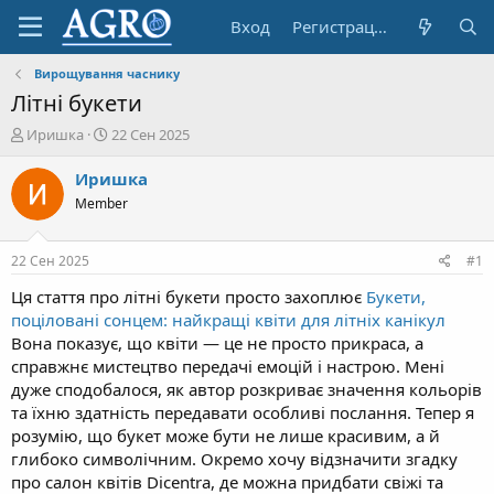
Вход
Регистрация
Вирощування часнику
Літні букети
А
Д
Иришка
22 Сен 2025
в
а
т
т
Иришка
о
а
Member
р
н
т
а
е
ч
22 Сен 2025
#1
м
а
ы
л
Ця стаття про літні букети просто захоплює
Букети,
а
поціловані сонцем: найкращі квіти для літніх канікул
Вона показує, що квіти — це не просто прикраса, а
справжнє мистецтво передачі емоцій і настрою. Мені
дуже сподобалося, як автор розкриває значення кольорів
та їхню здатність передавати особливі послання. Тепер я
розумію, що букет може бути не лише красивим, а й
глибоко символічним. Окремо хочу відзначити згадку
про салон квітів Dicentra, де можна придбати свіжі та