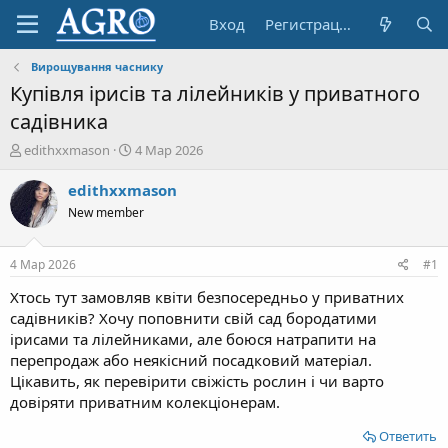
Вход
Регистрация
Вирощування часнику
Купівля ірисів та лілейників у приватного
садівника
А
Д
edithxxmason
4 Мар 2026
в
а
т
т
edithxxmason
о
а
New member
р
н
т
а
е
ч
4 Мар 2026
#1
м
а
ы
л
Хтось тут замовляв квіти безпосередньо у приватних
а
садівників? Хочу поповнити свій сад бородатими
ірисами та лілейниками, але боюся натрапити на
перепродаж або неякісний посадковий матеріал.
Цікавить, як перевірити свіжість рослин і чи варто
довіряти приватним колекціонерам.
Ответить