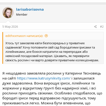
larisaborisovna
Member
5 Мар 2026
#2
edithxxmason написал(а):
Хтось тут замовляв квіти безпосередньо у приватних
садівників? Хочу поповнити свій сад бородатими ірисами та
лілейниками, але боюся натрапити на перепродаж або
неякісний посадковий матеріал. Цікавить, як перевірити
свіжість рослин і чи варто довіряти приватним колекціонерам.
Я нещодавно замовляла рослини у Катерини Тесновець
на сайті
httрs://www.katrusynikvity.com/
і залишилася
дуже задоволена. Вона вирощує іриси, лілейники та
жоржини у відкритому ґрунті без надмірної хімії, і всі
рослини приходять свіжими. Особливо сподобалося, що
бородаті іриси перед відправкою підсушуються, тому
приживаються легко. Можна бути впевненим, що