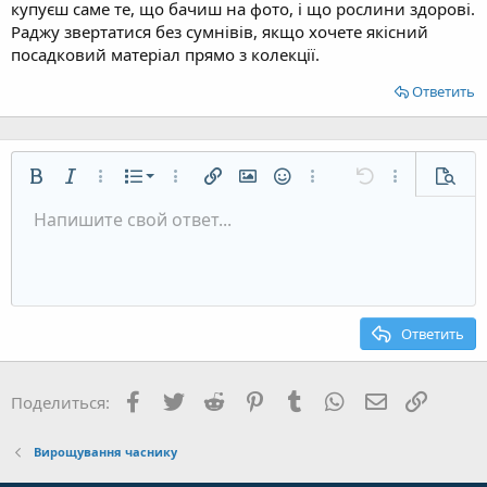
купуєш саме те, що бачиш на фото, і що рослини здорові.
Раджу звертатися без сумнівів, якщо хочете якісний
посадковий матеріал прямо з колекції.
Ответить
Нумерованный список
Жирный
Курсив
Дополнительно...
Список
Дополнительно...
Вставить ссылку
Вставить изображение
Смайлы
Дополнительно...
Отменить
Дополнительн
Предп
Маркированный список
Напишите свой ответ...
По левому краю
9
Обычный
Сохранить черновик
Arial
Размер шрифта
Выравнивание
Цитата
Повторить
Медиа
Переключить режим работы редактора
Цвет текста
Формат параграфа
Вставить таблицу
Удалить форматирование
Шрифт
Вставить горизонтальную линию
Черновики
Зачёркнутый
Спойлер
Подчёркнутый
Код
Однострочный код
Однострочный спойлер
Увеличить отступ
10
Удалить черновик
По центру
Заголовок 1
Book Antiqua
Уменьшить отступ
12
Courier New
По правому краю
Заголовок 2
15
Georgia
Выравнивание текста
Ответить
Заголовок 3
18
Tahoma
22
Times New Roman
Facebook
Twitter
Reddit
Pinterest
Tumblr
WhatsApp
Электронна
Ссылка
Поделиться:
26
Trebuchet MS
Verdana
Вирощування часнику