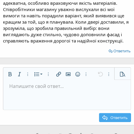
адекватна, особливо враховуючи якість матеріалів.
Співробітники магазину уважно вислухали всі мої
вимоги та навіть порадили варіант, який виявився ще
кращим за той, що я планувала. Коли двері доставили, я
зрозуміла, що зробила правильний вибір: вони
виглядають дуже стильно, чудово доповнили фасад і
справляють враження дорогої та надійної конструкції.
Ответить
Нумерованный список
Жирный
Курсив
Дополнительно...
Список
Дополнительно...
Вставить ссылку
Вставить изображение
Смайлы
Дополнительно...
Отменить
Дополнительн
Предп
Маркированный список
Напишите свой ответ...
По левому краю
9
Обычный
Сохранить черновик
Arial
Размер шрифта
Выравнивание
Цитата
Повторить
Медиа
Переключить режим работы редактора
Цвет текста
Формат параграфа
Вставить таблицу
Удалить форматирование
Шрифт
Вставить горизонтальную линию
Черновики
Зачёркнутый
Спойлер
Подчёркнутый
Код
Однострочный код
Однострочный спойлер
Увеличить отступ
10
Удалить черновик
По центру
Заголовок 1
Book Antiqua
Уменьшить отступ
12
Courier New
По правому краю
Заголовок 2
15
Georgia
Выравнивание текста
Ответить
Заголовок 3
18
Tahoma
22
Times New Roman