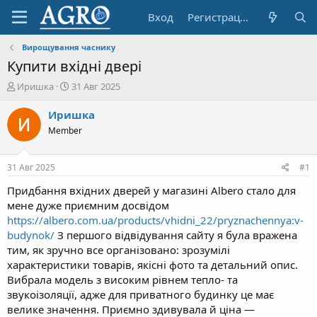
Вход
Регистрация
Вирощування часнику
Купити вхідні двері
А
Д
Иришка
31 Авг 2025
в
а
т
т
Иришка
о
а
Member
р
н
т
а
е
ч
31 Авг 2025
#1
м
а
ы
л
Придбання вхідних дверей у магазині Albero стало для
а
мене дуже приємним досвідом
https://albero.com.ua/products/vhidni_22/pryznachennya:v-
budynok/
З першого відвідування сайту я була вражена
тим, як зручно все організовано: зрозумілі
характеристики товарів, якісні фото та детальний опис.
Вибрала модель з високим рівнем тепло- та
звукоізоляції, адже для приватного будинку це має
велике значення. Приємно здивувала й ціна —