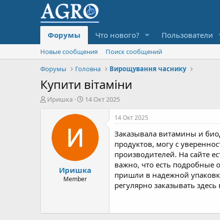
Форумы
Что нового?
Пользователи
Новые сообщения
Поиск сообщений
Форумы
Головна
Вирощування часнику
Купити вітаміни
А
Д
Иришка
14 Окт 2025
в
а
т
т
14 Окт 2025
о
а
Заказывала витамины и био
р
н
т
а
продуктов, могу с уверенно
е
ч
производителей. На сайте е
м
а
важно, что есть подробные 
Иришка
ы
л
пришли в надежной упаковке,
а
Member
регулярно заказывать здесь