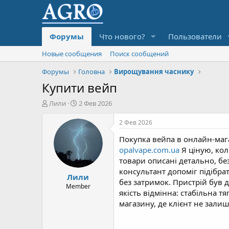
Форумы
Что нового?
Пользователи
Новые сообщения
Поиск сообщений
Форумы
Головна
Вирощування часнику
Купити вейп
А
Д
Лили
2 Фев 2026
в
а
т
т
2 Фев 2026
о
а
Покупка вейпа в онлайн-маг
р
н
т
а
opalvape.com.ua
Я ціную, кол
е
ч
товари описані детально, бе
м
а
консультант допоміг підібр
Лили
ы
л
без затримок. Пристрій був
а
Member
якість відмінна: стабільна т
магазину, де клієнт не залиш