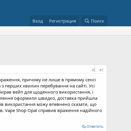
Вход
Регистрация
Поиск
#1
враження, причому не лише в прямому сенсі
я з перших хвилин перебування на сайті. Усі
обирав вейп для щоденного використання, і
мовлення оформили швидко, доставка прийшла
нів використання можу впевнено сказати, що
вав. Vape Shop Opal справив враження надійного
Ответить