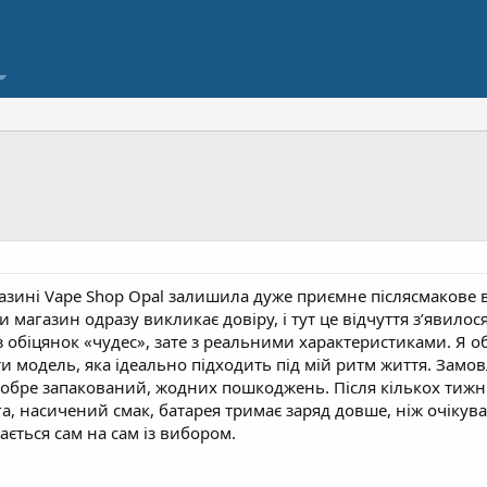
азині Vape Shop Opal залишила дуже приємне післясмакове 
и магазин одразу викликає довіру, і тут це відчуття з’явилос
з обіцянок «чудес», зате з реальними характеристиками. Я 
ати модель, яка ідеально підходить під мій ритм життя. За
 добре запакований, жодних пошкоджень. Після кількох тиж
яга, насичений смак, батарея тримає заряд довше, ніж очіку
ається сам на сам із вибором.