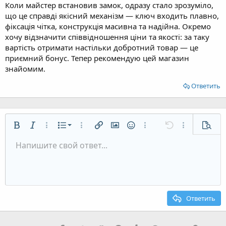
Коли майстер встановив замок, одразу стало зрозуміло,
що це справді якісний механізм — ключ входить плавно,
фіксація чітка, конструкція масивна та надійна. Окремо
хочу відзначити співвідношення ціни та якості: за таку
вартість отримати настільки добротний товар — це
приємний бонус. Тепер рекомендую цей магазин
знайомим.
Ответить
Нумерованный список
Жирный
Курсив
Дополнительно...
Список
Дополнительно...
Вставить ссылку
Вставить изображение
Смайлы
Дополнительно...
Отменить
Дополнительн
Предп
Маркированный список
Напишите свой ответ...
По левому краю
9
Обычный
Сохранить черновик
Arial
Размер шрифта
Выравнивание
Цитата
Повторить
Медиа
Переключить режим работы редактора
Цвет текста
Формат параграфа
Вставить таблицу
Удалить форматирование
Шрифт
Вставить горизонтальную линию
Черновики
Зачёркнутый
Спойлер
Подчёркнутый
Код
Однострочный код
Однострочный спойлер
Увеличить отступ
10
Удалить черновик
По центру
Заголовок 1
Book Antiqua
Уменьшить отступ
12
Courier New
По правому краю
Заголовок 2
15
Georgia
Выравнивание текста
Ответить
Заголовок 3
18
Tahoma
22
Times New Roman