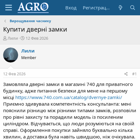
Вход
Регистрация
Вирощування часнику
Купити дверні замки
А
Д
Лили
12 Фев 2026
в
а
т
т
Лили
о
а
Member
р
н
т
а
е
ч
12 Фев 2026
#1
м
а
ы
л
Замовляла дверні замки в магазині 740 для приватного
а
будинку, адже питання безпеки для мене на першому
місці
https://www.740.com.ua/catalog/dvernye-zamki/
Приємно здивувала компетентність консультанта: мені
пояснили різницю між різними типами замків, розповіли
про рівні захисту та порадили модель із посиленим
циліндром. Відчувається, що люди розуміються на своїй
справі. Оформлення покупки зайняло буквально кілька
хвилин, а доставка була навіть швидшою, ніж очікувала.