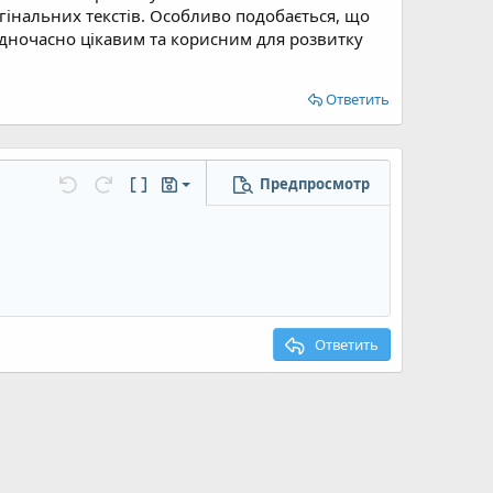
гінальних текстів. Особливо подобається, що
одночасно цікавим та корисним для розвитку
Ответить
Предпросмотр
Сохранить черновик
...
Отменить
Повторить
Переключить режим работы редактора
Черновики
Удалить черновик
Ответить