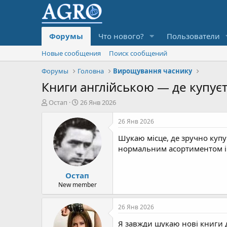
Форумы
Что нового?
Пользователи
Новые сообщения
Поиск сообщений
Форумы
Головна
Вирощування часнику
Книги англійською — де купуєт
А
Д
Остап
26 Янв 2026
в
а
т
т
26 Янв 2026
о
а
Шукаю місце, де зручно куп
р
н
т
а
нормальним асортиментом і
е
ч
м
а
Остап
ы
л
а
New member
26 Янв 2026
Я завжди шукаю нові книги д