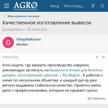
Вход
Регистрация
Вирощування часнику
Качественное изготовление вывесок
А
Д
OlegMakarov
4 Фев 2026
в
а
т
т
OlegMakarov
о
а
Member
р
н
т
а
е
ч
4 Фев 2026
#1
м
а
ы
л
Если ищете, где заказать производство наружки,
а
рекомендую заглянуть на
Вывески в Киеве для бизнеса -
дизайн, изготовление, монтаж. | RG Region
. Я работал с
ними по нескольким объектам, и каждый раз эр джи
регион выдавали стабильное качество. Приятно иметь
дело с профессионалами, которые не срывают сроки.
Ответить