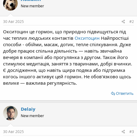
New member
30 Авг 2025
#2
Окситоцин це гормон, що природно підвищується під
час теплих людських контактів
Окситоцин
Найпростіші
способи - обійми, масаж, дотик, тепле спілкування. Дуже
добре працює спільна діяльність — навіть звичайна
вечеря в компанії або прогулянка з другом. Також його
стимулює медитація, заняття з тваринами, добрі вчинки.
Є дослідження, що навіть щира подяка або підтримка
когось іншого активує цей гормон. Не обов’язково щось
велике — важлива регулярність.
Ответить
Delaiy
New member
30 Авг 2025
#3