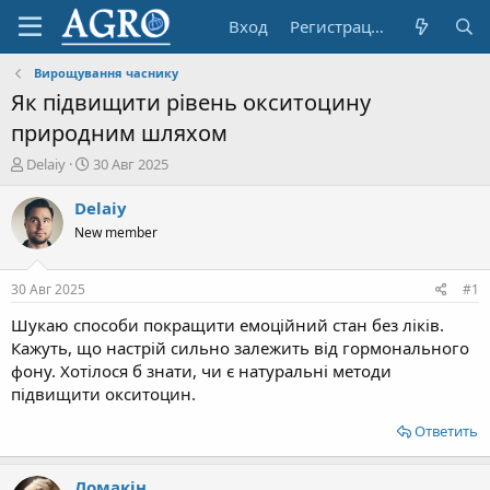
Вход
Регистрация
Вирощування часнику
Як підвищити рівень окситоцину
природним шляхом
А
Д
Delaiy
30 Авг 2025
в
а
т
т
Delaiy
о
а
New member
р
н
т
а
е
ч
30 Авг 2025
#1
м
а
ы
л
Шукаю способи покращити емоційний стан без ліків.
а
Кажуть, що настрій сильно залежить від гормонального
фону. Хотілося б знати, чи є натуральні методи
підвищити окситоцин.
Ответить
Ломакін