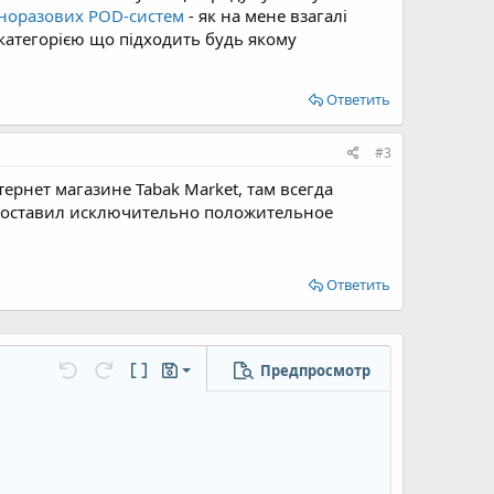
дноразових POD-систем
- як на мене взагалі
 категорією що підходить будь якому
Ответить
#3
ернет магазине Tabak Market, там всегда
н оставил исключительно положительное
Ответить
Предпросмотр
Сохранить черновик
...
Отменить
Повторить
Переключить режим работы редактора
Черновики
Удалить черновик