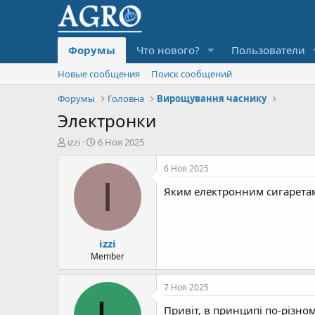
Форумы
Что нового?
Пользователи
Новые сообщения
Поиск сообщений
Форумы
Головна
Вирощування часнику
Электронки
А
Д
izzi
6 Ноя 2025
в
а
т
т
6 Ноя 2025
о
а
I
Яким електронним сигаретам
р
н
т
а
е
ч
м
а
izzi
ы
л
а
Member
7 Ноя 2025
Привіт, в принципі по-різном