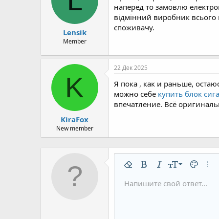
L
наперед то замовлю електрон
відмінний виробник всього н
споживачу.
Lensik
Member
22 Дек 2025
K
Я пока , как и раньше, оста
можно себе
купить блок сиг
впечатление. Всё оригиналь
KiraFox
New member
9
Удалить форматирование
Жирный
Курсив
Размер шрифт
Цвет тек
Допо
10
Напишите свой ответ...
Arial
Шрифт
Вставить горизонтальную 
Спойлер
Зачёркнутый
Код
Подчёркнутый
Однострочны
Одностр
12
Book Antiqua
15
Courier New