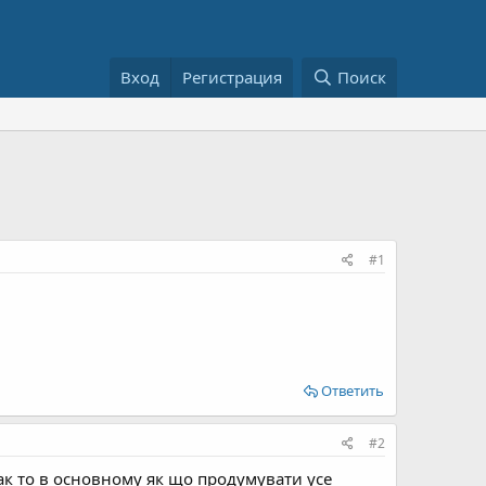
Вход
Регистрация
Поиск
#1
Ответить
#2
 так то в основному як що продумувати усе