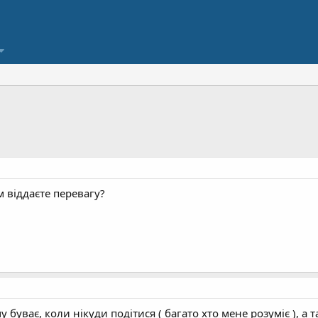
 віддаєте перевагу?
у буває, коли нікуди подітися ( багато хто мене розуміє ), а