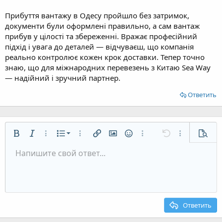
Прибуття вантажу в Одесу пройшло без затримок,
документи були оформлені правильно, а сам вантаж
прибув у цілості та збереженні. Вражає професійний
підхід і увага до деталей — відчуваєш, що компанія
реально контролює кожен крок доставки. Тепер точно
знаю, що для міжнародних перевезень з Китаю Sea Way
— надійний і зручний партнер.
Ответить
Нумерованный список
Жирный
Курсив
Дополнительно...
Список
Дополнительно...
Вставить ссылку
Вставить изображение
Смайлы
Дополнительно...
Отменить
Дополнительн
Предп
Маркированный список
Напишите свой ответ...
По левому краю
9
Обычный
Сохранить черновик
Arial
Размер шрифта
Выравнивание
Цитата
Повторить
Медиа
Переключить режим работы редактора
Цвет текста
Формат параграфа
Вставить таблицу
Удалить форматирование
Шрифт
Вставить горизонтальную линию
Черновики
Зачёркнутый
Спойлер
Подчёркнутый
Код
Однострочный код
Однострочный спойлер
Увеличить отступ
10
Удалить черновик
По центру
Заголовок 1
Book Antiqua
Уменьшить отступ
12
Courier New
По правому краю
Заголовок 2
15
Georgia
Выравнивание текста
Ответить
Заголовок 3
18
Tahoma