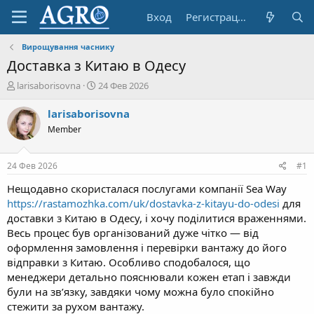
Вход
Регистрация
Вирощування часнику
Доставка з Китаю в Одесу
А
Д
larisaborisovna
24 Фев 2026
в
а
т
т
larisaborisovna
о
а
Member
р
н
т
а
е
ч
24 Фев 2026
#1
м
а
ы
л
Нещодавно скористалася послугами компанії Sea Way
а
httрs://rastamozhka.com/uk/dostavka-z-kitayu-do-odesi
для
доставки з Китаю в Одесу, і хочу поділитися враженнями.
Весь процес був організований дуже чітко — від
оформлення замовлення і перевірки вантажу до його
відправки з Китаю. Особливо сподобалося, що
менеджери детально пояснювали кожен етап і завжди
були на зв’язку, завдяки чому можна було спокійно
стежити за рухом вантажу.