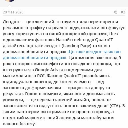
20 Фев 2026
#2
Лендінг — це ключовий інструмент для перетворення
рекламного трафіку на реальні ліди, оскільки він фокусує
увагу користувача на одній конкретній пропозиції без
відволікаючих факторів. На сайті веб-студії QuatroIT
дізнайтесь що таке лендінг (Landing Page) та як він
допомагає збільшити продажі
Що таке лендінг та як він
допомагає збільшити продажі
. Ця компанія вже понад 9
років створює високоефективні посадкові сторінки, що
інтегруються з Google Ads та соцмережами для
максимального ROI. Фахівці QuatroIT розробляють
індивідуальні рішення, де кожен елемент — від
заголовка до форми заявки — працює на довіру та
результат. Головні помилки, яких вони допомагають
уникнути, — це перевантажений дизайн, повільне
завантаження та відсутність чіткого заклику до дії (CTA). З
таким партнером ви отримаєте не просто сторінку, а
потужний маркетинговий актив для масштабування
вашого бізнесу.