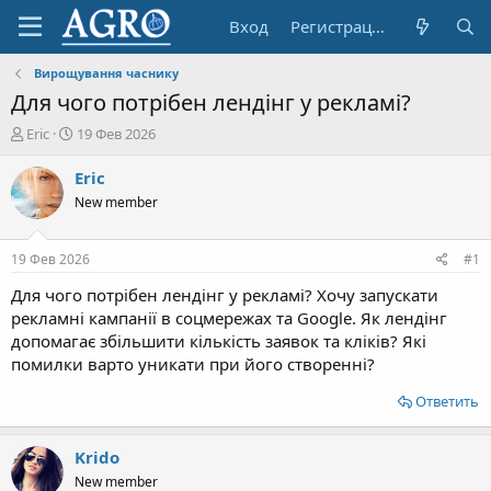
Вход
Регистрация
Вирощування часнику
Для чого потрібен лендінг у рекламі?
А
Д
Eric
19 Фев 2026
в
а
т
т
Eric
о
а
New member
р
н
т
а
е
ч
19 Фев 2026
#1
м
а
ы
л
Для чого потрібен лендінг у рекламі? Хочу запускати
а
рекламні кампанії в соцмережах та Google. Як лендінг
допомагає збільшити кількість заявок та кліків? Які
помилки варто уникати при його створенні?
Ответить
Krido
New member