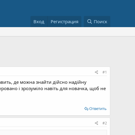
Вход
Регистрация
Поиск
#1
кавить, де можна знайти дійсно надійну
туровано і зрозуміло навіть для новачка, щоб не
Ответить
#2