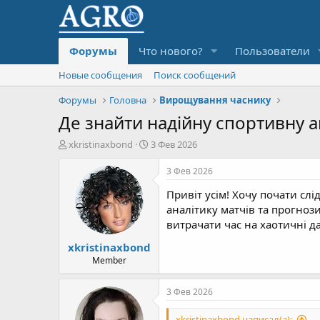
Форумы
Что нового?
Пользователи
Новые сообщения
Поиск сообщений
Форумы
Головна
Вирощування часнику
Де знайти надійну спортивну а
А
Д
xkristinaxbond
3 Фев 2026
в
а
т
т
3 Фев 2026
о
а
Привіт усім! Хочу почати сл
р
н
т
а
аналітику матчів та прогнози
е
ч
витрачати час на хаотичні да
м
а
xkristinaxbond
ы
л
а
Member
3 Фев 2026
xkristinaxbond написал(а):