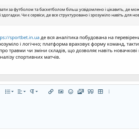
увати за футболом та баскетболом більш усвідомлено і цікавить, де мож
 здогадки. Чи є сервіси, де все структуровано і зрозуміло навіть для но
tрs://sportbet.in.ua
де вся аналітика побудована на перевірени
озуміло і логічно; платформа враховує форму команд, тактику
о травми чи зміни складів, що дозволяє навіть новачкові 
налізу спортивних матчів.
По левому краю
Обычный
Нумерованный список
а
ста
лнительно...
Список
Выравнивание
Формат параграфа
Вставить ссылку
Вставить изображение
Смайлы
Медиа
Цитата
Вставить таблицу
Дополнительно
По центру
Заголовок 1
Маркированный список
линию
й код
очный спойлер
По правому краю
Увеличить отступ
Заголовок 2
Выравнивание текста
Уменьшить отступ
Заголовок 3