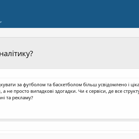
налітику?
ідкувати за футболом та баскетболом більш усвідомлено і ці
, а не просто випадкові здогадки. Чи є сервіси, де все струк
ні та рекламу?