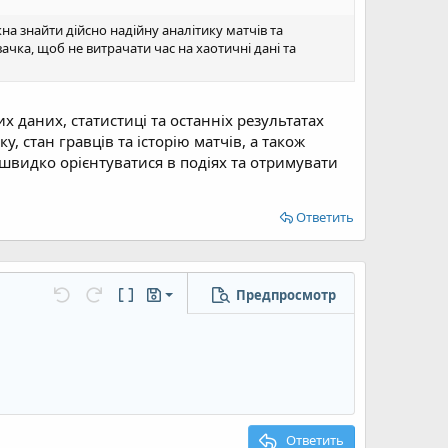
на знайти дійсно надійну аналітику матчів та
вачка, щоб не витрачати час на хаотичні дані та
х даних, статистиці та останніх результатах
, стан гравців та історію матчів, а також
швидко орієнтуватися в подіях та отримувати
Ответить
Предпросмотр
Сохранить черновик
...
Отменить
Повторить
Переключить режим работы редактора
Черновики
Удалить черновик
Ответить