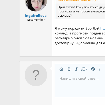
Привіт усім! Хочу почати слідк
прогнози, а не просто випадкові
ingafrollova
рекламу?
New member
Я можу порадити Sportbet
ht
команд, а прогнози подані зр
регулярно оновлює новини пр
достовірну інформацію для а
9
Удалить форматирование
Жирный
Курсив
Размер шрифт
Цвет тек
Допо
10
Напишите свой ответ...
Arial
Шрифт
Вставить горизонтальную 
Спойлер
Зачёркнутый
Код
Подчёркнутый
Однострочны
Одностр
12
Book Antiqua
15
Courier New
18
Georgia