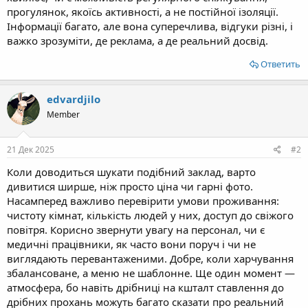
прогулянок, якоїсь активності, а не постійної ізоляції.
Інформації багато, але вона суперечлива, відгуки різні, і
важко зрозуміти, де реклама, а де реальний досвід.
Ответить
edvardjilо
Member
21 Дек 2025
#2
Коли доводиться шукати подібний заклад, варто
дивитися ширше, ніж просто ціна чи гарні фото.
Насамперед важливо перевірити умови проживання:
чистоту кімнат, кількість людей у них, доступ до свіжого
повітря. Корисно звернути увагу на персонал, чи є
медичні працівники, як часто вони поруч і чи не
виглядають перевантаженими. Добре, коли харчування
збалансоване, а меню не шаблонне. Ще один момент —
атмосфера, бо навіть дрібниці на кшталт ставлення до
дрібних прохань можуть багато сказати про реальний