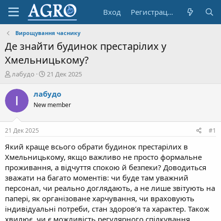
Вход
Регистрация
Вирощування часнику
Де знайти будинок престарілих у
Хмельницькому?
А
Д
лабудо
21 Дек 2025
в
а
т
т
лабудо
о
а
New member
р
н
т
а
е
ч
21 Дек 2025
#1
м
а
ы
л
Який краще всього обрати будинок престарілих в
а
Хмельницькому, якщо важливо не просто формальне
проживання, а відчуття спокою й безпеки? Доводиться
зважати на багато моментів: чи буде там уважний
персонал, чи реально доглядають, а не лише звітують на
папері, як організоване харчування, чи враховують
індивідуальні потреби, стан здоров’я та характер. Також
хвилює, чи є можливість регулярного спілкування,