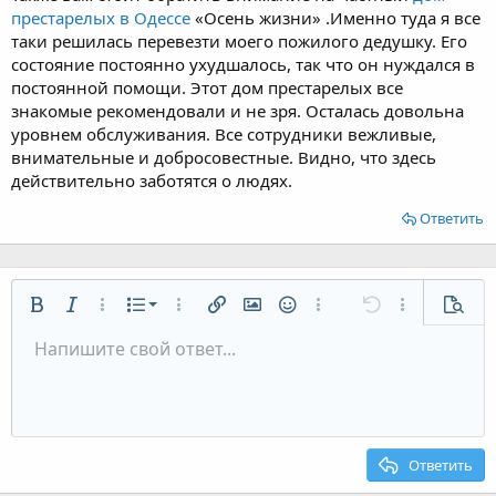
престарелых в Одессе
«Осень жизни» .Именно туда я все
таки решилась перевезти моего пожилого дедушку. Его
состояние постоянно ухудшалось, так что он нуждался в
постоянной помощи. Этот дом престарелых все
знакомые рекомендовали и не зря. Осталась довольна
уровнем обслуживания. Все сотрудники вежливые,
внимательные и добросовестные. Видно, что здесь
действительно заботятся о людях.
Ответить
Нумерованный список
Жирный
Курсив
Дополнительно...
Список
Дополнительно...
Вставить ссылку
Вставить изображение
Смайлы
Дополнительно...
Отменить
Дополнительн
Предп
Маркированный список
Напишите свой ответ...
По левому краю
9
Обычный
Сохранить черновик
Arial
Размер шрифта
Выравнивание
Цитата
Повторить
Медиа
Переключить режим работы редактора
Цвет текста
Формат параграфа
Вставить таблицу
Удалить форматирование
Шрифт
Вставить горизонтальную линию
Черновики
Зачёркнутый
Спойлер
Подчёркнутый
Код
Однострочный код
Однострочный спойлер
Увеличить отступ
10
Удалить черновик
По центру
Заголовок 1
Book Antiqua
Уменьшить отступ
12
Courier New
По правому краю
Заголовок 2
15
Georgia
Выравнивание текста
Ответить
Заголовок 3
18
Tahoma