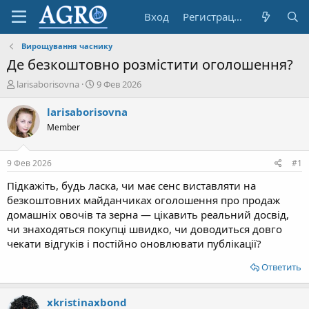
Вход
Регистрация
Вирощування часнику
Де безкоштовно розмістити оголошення?
А
Д
larisaborisovna
9 Фев 2026
в
а
т
т
larisaborisovna
о
а
Member
р
н
т
а
е
ч
9 Фев 2026
#1
м
а
ы
л
Підкажіть, будь ласка, чи має сенс виставляти на
а
безкоштовних майданчиках оголошення про продаж
домашніх овочів та зерна — цікавить реальний досвід,
чи знаходяться покупці швидко, чи доводиться довго
чекати відгуків і постійно оновлювати публікації?
Ответить
xkristinaxbond