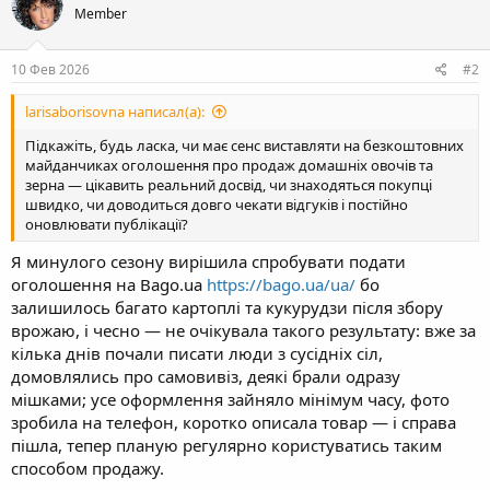
Member
10 Фев 2026
#2
larisaborisovna написал(а):
Підкажіть, будь ласка, чи має сенс виставляти на безкоштовних
майданчиках оголошення про продаж домашніх овочів та
зерна — цікавить реальний досвід, чи знаходяться покупці
швидко, чи доводиться довго чекати відгуків і постійно
оновлювати публікації?
Я минулого сезону вирішила спробувати подати
оголошення на Bago.ua
httрs://bago.ua/ua/
бо
залишилось багато картоплі та кукурудзи після збору
врожаю, і чесно — не очікувала такого результату: вже за
кілька днів почали писати люди з сусідніх сіл,
домовлялись про самовивіз, деякі брали одразу
мішками; усе оформлення зайняло мінімум часу, фото
зробила на телефон, коротко описала товар — і справа
пішла, тепер планую регулярно користуватись таким
способом продажу.